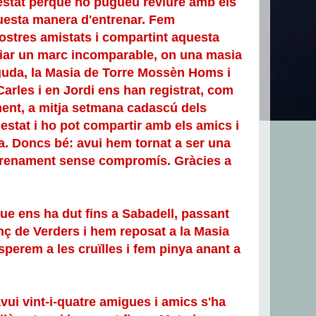
estat perquè ho pugueu reviure amb els
uesta manera d'entrenar. Fem
ostres amistats i compartint aquesta
riar un marc incomparable, on una masia
uda, la Masia de Torre Mossèn Homs i
arles i en Jordi ens han registrat, com
ent, a mitja setmana cadascú dels
 estat i ho pot compartir amb els amics i
a. Doncs bé: avui hem tornat a ser una
ntrenament sense compromís. Gràcies a
ue ens ha dut fins a Sabadell, passant
enç de Verders i hem reposat a la Masia
perem a les cruïlles i fem pinya anant a
vui vint-i-quatre amigues i amics s'ha