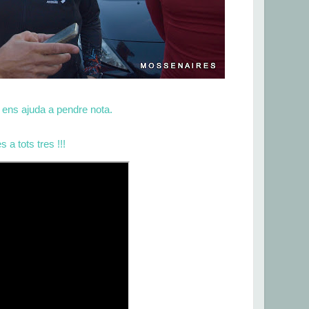
 ens ajuda a pendre nota.
 a tots tres !!!