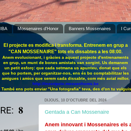
IBA
Mossenaires d'Honor
Banners Mossenaires
I Cur
El projecte es modifica i transforma. Entrenem en grup a
"CAN MOSSENAIRE" tots els dissabtes a les 08:00.
Anem evolucionant, i gràcies a aquest projecte d'entrenaments
en grup, un munt de bones amistats van sorgint. Us demanem
un petit esforç: que cada setmana us apunteu, donat que els
que ho portem, per organitzar-nos, ens és bo comptabilitzar les
amigues i amics que serem cada dissabte, com més aviat millor.
http://inscripcio.mossenhoms.be
- També ens pots enviar "Una fotografia" teva, des d'on tu vulguis
DIJOUS, 10 D’OCTUBRE DEL 2024
Gentada a Can Mossenaire
Anem innovant i Mossenaires els ag