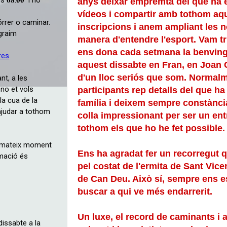
anys deixar empremta del que ha 
vídeos i compartir amb tothom aq
inscripcions i anem ampliant les n
manera d'entendre l'esport. Vam t
ens dona cada setmana la benving
aquest dissabte en Fran, en Joan C
d'un lloc seriós que som. Normalm
participants rep detalls del que ha
família i deixem sempre constànci
colla impressionant per ser un e
tothom els que ho he fet possible.
Ens ha agradat fer un recorregut q
pel costat de l'ermita de Sant Vic
de Can Deu. Això sí, sempre ens es
buscar a qui ve més endarrerit.
Un luxe, el record de caminants i a